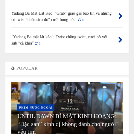
Yadang Ba Mặt Lật Kèo: “Grab” giao gas báo tin và những
cú twist “chèn siro đỏ” cười bung nóc!
0
“Yadang Ba mặt lật kèo”: Twist chồng twist, cười bò với
sub “cà khịa”
0
POPULAR
PHIM NƯỚC NGOÀI
UNTIL DAWN BÍ MẬT KINH HOÀNG:
“Đặc sản” kinh dị không dành cho người
yếu tim