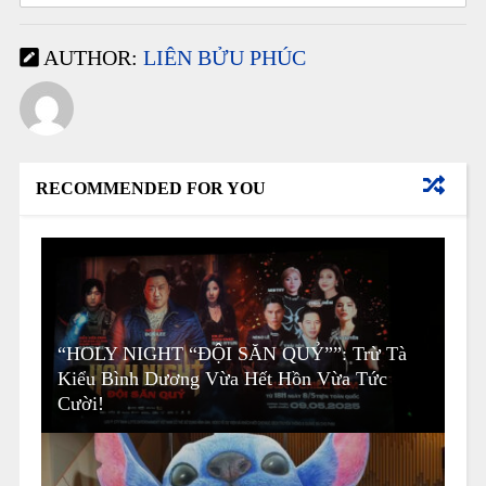
AUTHOR:
LIÊN BỬU PHÚC
RECOMMENDED FOR YOU
“HOLY NIGHT “ĐỘI SĂN QUỶ””: Trừ Tà
Kiểu Bình Dương Vừa Hết Hồn Vừa Tức
Cười!