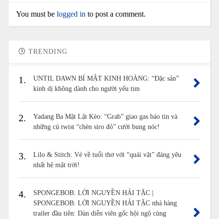
You must be
logged in
to post a comment.
TRENDING
1.
UNTIL DAWN BÍ MẬT KINH HOÀNG: “Đặc sản”
kinh dị không dành cho người yếu tim
2.
Yadang Ba Mặt Lật Kèo: “Grab” giao gas báo tin và
những cú twist “chèn siro đỏ” cười bung nóc!
3.
Lilo & Stitch: Vé về tuổi thơ với “quái vật” đáng yêu
nhất hệ mặt trời!
4.
SPONGEBOB: LỜI NGUYỀN HẢI TẶC |
SPONGEBOB: LỜI NGUYỀN HẢI TẶC nhá hàng
trailer đầu tiên: Dàn diễn viên gốc hội ngộ cùng