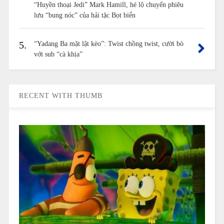
“Huyền thoại Jedi” Mark Hamill, hé lộ chuyến phiêu
lưu “bung nóc” của hải tặc Bọt biển
5.
“Yadang Ba mặt lật kèo”: Twist chồng twist, cười bò
với sub “cà khịa”
RECENT WITH THUMB