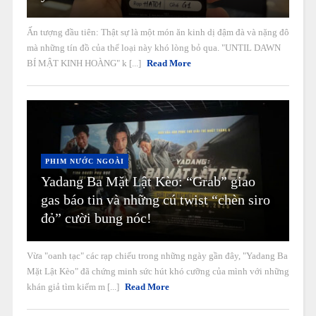
Ấn tượng đầu tiên: Thật sự là một món ăn kinh dị đậm đà và nặng đô
mà những tín đồ của thể loại này khó lòng bỏ qua. "UNTIL DAWN
BÍ MẬT KINH HOÀNG" k [...]
Read More
PHIM NƯỚC NGOÀI
Yadang Ba Mặt Lật Kèo: “Grab” giao
gas báo tin và những cú twist “chèn siro
đỏ” cười bung nóc!
Vừa "oanh tạc" các rạp chiếu trong những ngày gần đây, "Yadang Ba
Mặt Lật Kèo" đã chứng minh sức hút khó cưỡng của mình với những
khán giả tìm kiếm m [...]
Read More