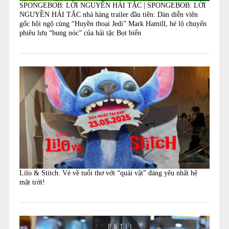
SPONGEBOB: LỜI NGUYỀN HẢI TẶC | SPONGEBOB: LỜI
NGUYỀN HẢI TẶC nhá hàng trailer đầu tiên: Dàn diễn viên
gốc hội ngộ cùng “Huyền thoại Jedi” Mark Hamill, hé lộ chuyến
phiêu lưu “bung nóc” của hải tặc Bọt biển
Lilo & Stitch: Vé về tuổi thơ với “quái vật” đáng yêu nhất hệ
mặt trời!