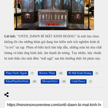
Lời kết:
“UNTIL DAWN BÍ MẬT KINH HOÀNG” là một lựa chọn
không tồi cho những khán giả đang tìm kiếm một trải nghiệm kinh dị
“ra trò” tại rạp. Phim sở hữu kịch bản hấp dẫn, những màn hù dọa chất
lượng và hiệu ứng hình ảnh, âm thanh ấn tượng. Tuy nhiên, hãy chuẩn
bị tinh thần cho một đêm “mất ngủ” sau khi thưởng thức bộ phim này.
Phim Nước Ngoài
Review Phim
Bí Mật Kinh Hoàng
7
10
1
KhenPhimNetWork
MoviesOnUs
Until Dawn
10
10
1