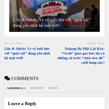
Lilo & Stitch: Vé về tuổi thơ với “quái vật”
đáng yêu nhất hệ mặt trời!
Newer Post
Older Post
Lilo & Stitch: Vé về tuổi thơ
Yadang Ba Mặt Lật Kèo:
với “quái vật” đáng yêu nhất
“Grab” giao gas báo tin và
hệ mặt trời!
những cú twist “chèn siro đỏ”
cười bung nóc!
COMMENTS
FACEBOOK:
DISQUS:
WORDPRESS:
0
Leave a Reply