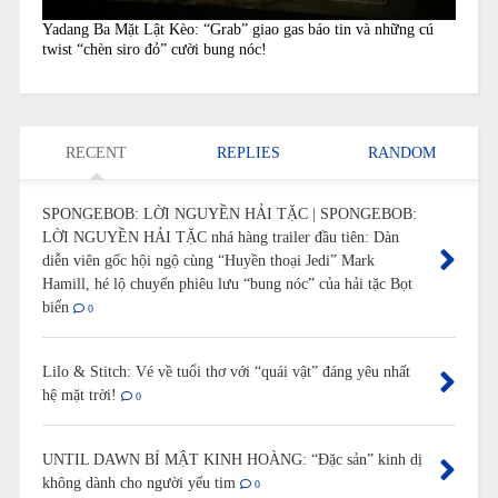
Yadang Ba Mặt Lật Kèo: “Grab” giao gas báo tin và những cú
twist “chèn siro đỏ” cười bung nóc!
RECENT
REPLIES
RANDOM
SPONGEBOB: LỜI NGUYỀN HẢI TẶC | SPONGEBOB:
LỜI NGUYỀN HẢI TẶC nhá hàng trailer đầu tiên: Dàn
diễn viên gốc hội ngộ cùng “Huyền thoại Jedi” Mark
Hamill, hé lộ chuyến phiêu lưu “bung nóc” của hải tặc Bọt
biển
0
Lilo & Stitch: Vé về tuổi thơ với “quái vật” đáng yêu nhất
hệ mặt trời!
0
UNTIL DAWN BÍ MẬT KINH HOÀNG: “Đặc sản” kinh dị
không dành cho người yếu tim
0