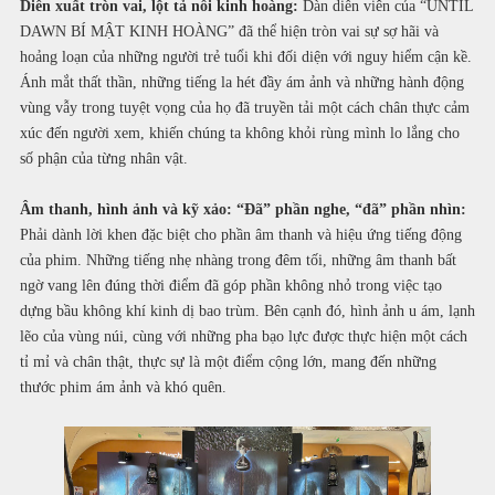
Diễn xuất tròn vai, lột tả nỗi kinh hoàng:
Dàn diễn viên của “UNTIL
DAWN BÍ MẬT KINH HOÀNG” đã thể hiện tròn vai sự sợ hãi và
hoảng loạn của những người trẻ tuổi khi đối diện với nguy hiểm cận kề.
Ánh mắt thất thần, những tiếng la hét đầy ám ảnh và những hành động
vùng vẫy trong tuyệt vọng của họ đã truyền tải một cách chân thực cảm
xúc đến người xem, khiến chúng ta không khỏi rùng mình lo lắng cho
số phận của từng nhân vật.
Âm thanh, hình ảnh và kỹ xảo: “Đã” phần nghe, “đã” phần nhìn:
Phải dành lời khen đặc biệt cho phần âm thanh và hiệu ứng tiếng động
của phim. Những tiếng nhẹ nhàng trong đêm tối, những âm thanh bất
ngờ vang lên đúng thời điểm đã góp phần không nhỏ trong việc tạo
dựng bầu không khí kinh dị bao trùm. Bên cạnh đó, hình ảnh u ám, lạnh
lẽo của vùng núi, cùng với những pha bạo lực được thực hiện một cách
tỉ mỉ và chân thật, thực sự là một điểm cộng lớn, mang đến những
thước phim ám ảnh và khó quên.