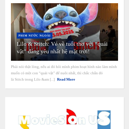
PHIM NƯỚC NGOÀI
Lilo & Stitch: Vé về tuổi thơ với “quái
vật” đáng yêu nhất hệ mặt trời!
Phải nói thật lòng, nếu ai đó hỏi mình phim hoạt hình nào làm mình
muốn có một con “quái vật” để nuôi nhất, thì chắc chắn đó
là Stitch trong Lilo &am [...]
Read More