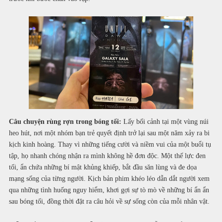
Câu chuyện rùng rợn trong bóng tối:
Lấy bối cảnh tại một vùng núi
heo hút, nơi một nhóm bạn trẻ quyết định trở lại sau một năm xảy ra bi
kịch kinh hoàng. Thay vì những tiếng cười và niềm vui của một buổi tụ
tập, họ nhanh chóng nhận ra mình không hề đơn độc. Một thế lực đen
tối, ẩn chứa những bí mật khủng khiếp, bắt đầu săn lùng và đe dọa
mạng sống của từng người. Kịch bản phim khéo léo dẫn dắt người xem
qua những tình huống nguy hiểm, khơi gợi sự tò mò về những bí ẩn ẩn
sau bóng tối, đồng thời đặt ra câu hỏi về sự sống còn của mỗi nhân vật.