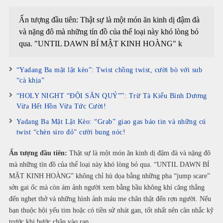
Ấn tượng đầu tiên: Thật sự là một món ăn kinh dị đậm đà
và nặng đô mà những tín đồ của thể loại này khó lòng bỏ
qua. "UNTIL DAWN BÍ MẬT KINH HOÀNG" k
“Yadang Ba mặt lật kèo”: Twist chồng twist, cười bò với sub
“cà khịa”
“HOLY NIGHT “ĐỘI SĂN QUỶ””: Trừ Tà Kiểu Bình Dương
Vừa Hết Hồn Vừa Tức Cười!
Yadang Ba Mặt Lật Kèo: “Grab” giao gas báo tin và những cú
twist “chèn siro đỏ” cười bung nóc!
Ấn tượng đầu tiên:
Thật sự là một món ăn kinh dị đậm đà và nặng đô
mà những tín đồ của thể loại này khó lòng bỏ qua. “UNTIL DAWN BÍ
MẬT KINH HOÀNG” không chỉ hù dọa bằng những pha “jump scare”
sởn gai ốc mà còn ám ảnh người xem bằng bầu không khí căng thẳng
đến nghẹt thở và những hình ảnh máu me chân thật đến rợn người. Nếu
bạn thuộc hội yếu tim hoặc có tiền sử nhát gan, tốt nhất nên cân nhắc kỹ
trước khi bước chân vào rạp.