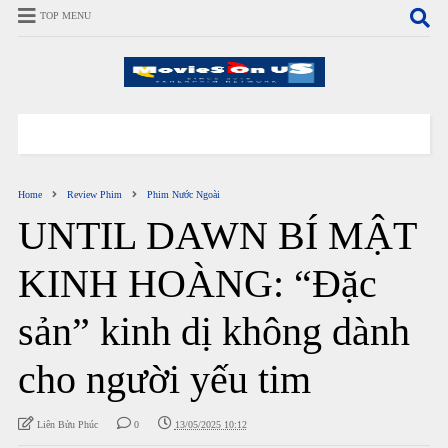
TOP MENU
Home
Review Phim
Phim Nước Ngoài
UNTIL DAWN BÍ MẬT
KINH HOÀNG: “Đặc
sản” kinh dị không dành
cho người yếu tim
Liên Bửu Phúc
0
13/05/2025 10:12