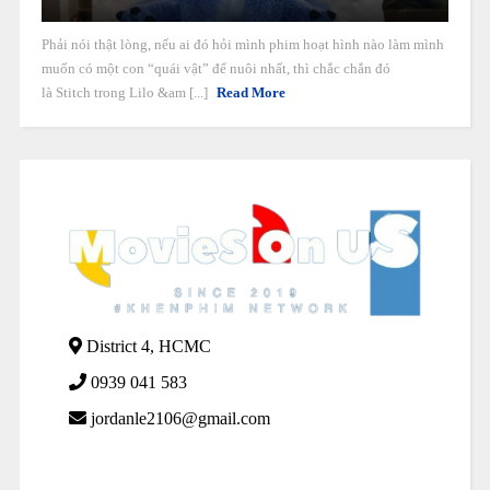
Phải nói thật lòng, nếu ai đó hỏi mình phim hoạt hình nào làm mình
muốn có một con “quái vật” để nuôi nhất, thì chắc chắn đó
là Stitch trong Lilo &am [...]
Read More
District 4, HCMC
0939 041 583
jordanle2106@gmail.com