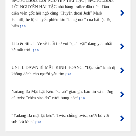
SPONGEBOB: LỜI NGUYỀN HẢI TẶC | SPONGEBOB:
LỜI NGUYỀN HẢI TẶC nhá hàng trailer đầu tiên: Dàn
diễn viên gốc hội ngộ cùng “Huyền thoại Jedi” Mark
Hamill, hé lộ chuyến phiêu lưu “bung nóc” của hải tặc Bọt
biển
0
Lilo & Stitch: Vé về tuổi thơ với “quái vật” đáng yêu nhất
hệ mặt trời!
0
UNTIL DAWN BÍ MẬT KINH HOÀNG: “Đặc sản” kinh dị
không dành cho người yếu tim
0
Yadang Ba Mặt Lật Kèo: “Grab” giao gas báo tin và những
cú twist “chèn siro đỏ” cười bung nóc!
0
“Yadang Ba mặt lật kèo”: Twist chồng twist, cười bò với
sub “cà khịa”
0