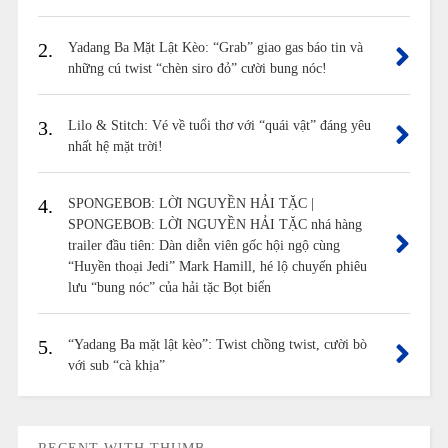
2.
Yadang Ba Mặt Lật Kèo: “Grab” giao gas báo tin và
những cú twist “chèn siro đỏ” cười bung nóc!
3.
Lilo & Stitch: Vé về tuổi thơ với “quái vật” đáng yêu
nhất hệ mặt trời!
4.
SPONGEBOB: LỜI NGUYỀN HẢI TẶC |
SPONGEBOB: LỜI NGUYỀN HẢI TẶC nhá hàng
trailer đầu tiên: Dàn diễn viên gốc hội ngộ cùng
“Huyền thoại Jedi” Mark Hamill, hé lộ chuyến phiêu
lưu “bung nóc” của hải tặc Bọt biển
5.
“Yadang Ba mặt lật kèo”: Twist chồng twist, cười bò
với sub “cà khịa”