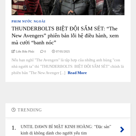
PHIM NƯỚC NGOÀI
THUNDERBOLTS BIỆT ĐỘI SẤM SÉT: “The
New Avengers” phiên bản lỗi hệ điều hành, xem
mà cười “banh nóc”
Liên Bửu Phúc
0
07/05/2025
Nếu bạn nghĩ "The Avengers" là tập hợp của những anh hùng "con
nhà người ta" thì "THUNDERBOLTS: BIỆT ĐỘI SẤM SÉT" chính là
phiên bản "The New Avenger [...]
Read More
TRENDING
1.
UNTIL DAWN BÍ MẬT KINH HOÀNG: “Đặc sản”
kinh dị không dành cho người yếu tim