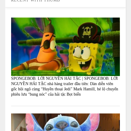
RECENT WITH THUMB
SPONGEBOB: LỜI NGUYỀN HẢI TẶC | SPONGEBOB: LỜI
NGUYỀN HẢI TẶC nhá hàng trailer đầu tiên: Dàn diễn viên
gốc hội ngộ cùng “Huyền thoại Jedi” Mark Hamill, hé lộ chuyến
phiêu lưu “bung nóc” của hải tặc Bọt biển