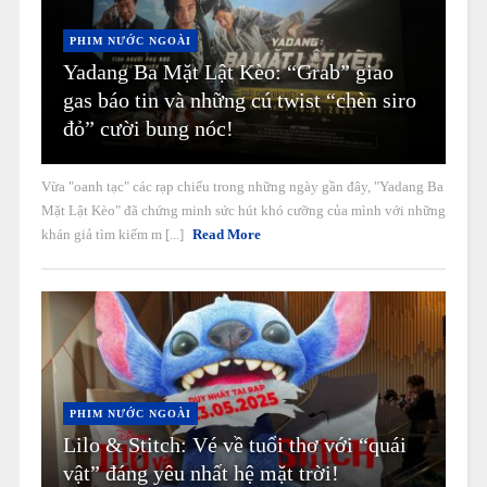
PHIM NƯỚC NGOÀI
Yadang Ba Mặt Lật Kèo: “Grab” giao
gas báo tin và những cú twist “chèn siro
đỏ” cười bung nóc!
Vừa "oanh tạc" các rạp chiếu trong những ngày gần đây, "Yadang Ba
Mặt Lật Kèo" đã chứng minh sức hút khó cưỡng của mình với những
khán giả tìm kiếm m [...]
Read More
PHIM NƯỚC NGOÀI
Lilo & Stitch: Vé về tuổi thơ với “quái
vật” đáng yêu nhất hệ mặt trời!