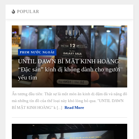
POPULAR
PHIM NƯỚC NGOÀI
UNTIL DAWN BÍ MẬT KINH HOÀNG:
“Đặc sản” kinh dị không dành cho người
yếu tim
Ấn tượng đầu tiên: Thật sự là một món ăn kinh dị đậm đà và nặng đô
mà những tín đồ của thể loại này khó lòng bỏ qua. "UNTIL DAWN
BÍ MẬT KINH HOÀNG" k [...]
Read More