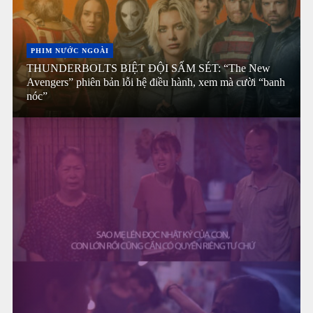
PHIM NƯỚC NGOÀI
THUNDERBOLTS BIỆT ĐỘI SẤM SÉT: “The New
Avengers” phiên bản lỗi hệ điều hành, xem mà cười “banh
nóc”