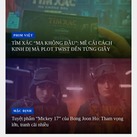
PHIM VIỆT
TÌM XÁC “MA KHÔNG ĐẦU”: MÊ CÁI CÁCH
KINH DỊ MÀ PLOT TWIST ĐẾN TỪNG GIÂY
MẶC ĐỊNH
Tuyệt phẩm “Mickey 17” của Bong Joon Ho: Tham vọng
lớn, tranh cãi nhiều