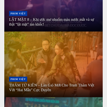
PHIM VIỆT
LẬT MẶT 8 – Khi ước mơ nhuốm màu nước mắt và sự
thật “lật mặt” tàn khốc!
PHIM VIỆT
THÁM TỬ KIÊN – Làn Gió Mới Cho Trinh Thám Việt
Với “Hai Mẫn” Cực Duyên