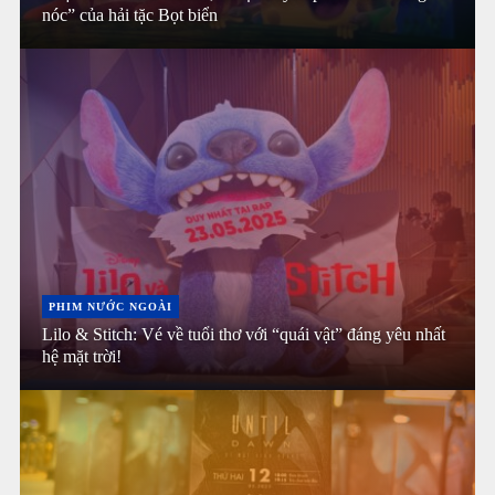
nóc” của hải tặc Bọt biển
PHIM NƯỚC NGOÀI
Lilo & Stitch: Vé về tuổi thơ với “quái vật” đáng yêu nhất
hệ mặt trời!