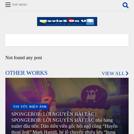
TOP MENU
Not found any post
OTHER WORKS
VIEW ALL
TIN TỨC ĐIỆN ẢNH
SPONGEBOB: LỜI NGUYỀN HẢI TẶC |
SPONGEBOB: LỜI NGUYỀN HẢI TẶC nhá hàng
trailer đầu tiên: Dàn diễn viên gốc hội ngộ cùng “Huyền
thoại Jedi” Mark Hamill, hé lộ chuyến phiêu lưu “bung