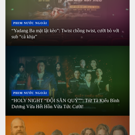
PHIM NƯỚC NGOÀI
“Yadang Ba mặt lật kèo”: Twist chồng twist, cười bò với
sub “cà khịa”
PHIM NƯỚC NGOÀI
“HOLY NIGHT “ĐỘI SĂN QUỶ””: Trừ Tà Kiểu Bình
Dương Vừa Hết Hồn Vừa Tức Cười!